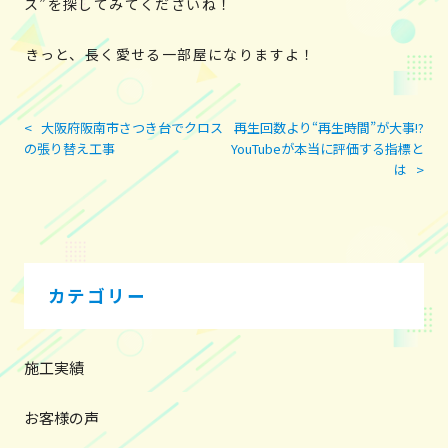
ス”を探してみてくださいね！
きっと、長く愛せる一部屋になりますよ！
<
大阪府阪南市さつき台でクロス
再生回数より“再生時間”が大事!?
投
の張り替え工事
YouTubeが本当に評価する指標と
稿
は
>
ナ
ビ
ゲ
ー
シ
カテゴリー
ョ
ン
施工実績
お客様の声