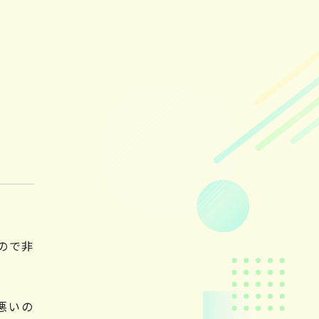
ので非
悪いの