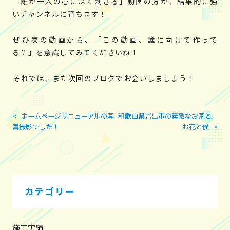
「誰か一人の心に深く刺さる」動画の方が、結果的に強
いチャンネルに育ちます！
ぜひ次の動画から、「この動画、誰に向けて作って
る？」を意識してみてくださいね！
それでは、また次回のブログでお会いしましょう！
<
ホームページリニューアルの写
和歌山県岩出市の素敵なお家と、
投
真撮影でした！
お花と僕
>
稿
ナ
ビ
ゲ
ー
カテゴリー
シ
ョ
ン
施工実績