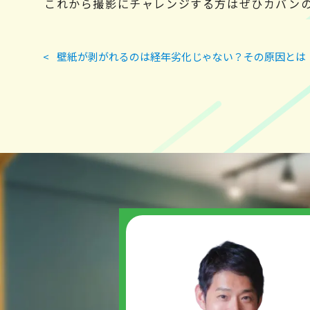
これから撮影にチャレンジする方はぜひカバン
投
<
壁紙が剥がれるのは経年劣化じゃない？その原因とは
稿
ナ
ビ
ゲ
ー
シ
ョ
ン