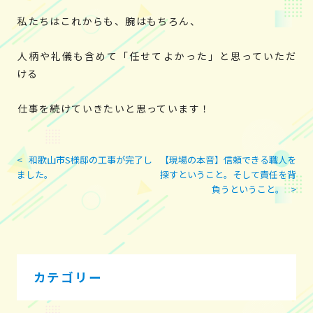
私たちはこれからも、腕はもちろん、
人柄や礼儀も含めて「任せてよかった」と思っていただ
ける
仕事を続けていきたいと思っています！
<
和歌山市S様邸の工事が完了し
【現場の本音】信頼できる職人を
投
ました。
探すということ。そして責任を背
稿
負うということ。
>
ナ
ビ
ゲ
ー
シ
カテゴリー
ョ