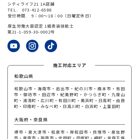
シティライフ21 1A店舗
TEL.
073-412-6588
受付時間. 9：00～18：00（日曜定休日）
厚生労働大臣認定 1級表装技能士
第21-1-059-30-0002号
施工対応エリア
和歌山県
和歌山市・海南市・岩出市・紀の川市・橋本市・有田
市・御坊市・田辺市・紀美野町・かつらぎ町・九度山
町・湯浅町・広川町・有田川町・美浜町・日高町・由良
町・印南町・みなべ町・日高川町・白浜町・上富田町
大阪府・奈良県
堺市・泉大津市・和泉市・岸和田市・貝塚市・泉佐野
市・泉南市・阪南市・忠岡町・田尻町・岬町・奈良五條