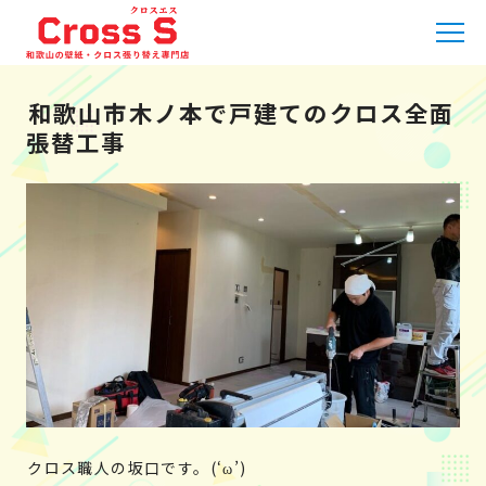
HOME
»
職人日記
»
和歌山市木ノ本で戸建てのクロス全面張
替工事
和歌山市木ノ本で戸建てのクロス全面
張替工事
クロス職人の坂口です。(‘ω’)