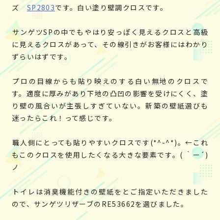
ズ
SP2803
です。白い塗り壁調クロスです。
サンゲツSPの中でもやはり安っぽく見えるクロスと高級
に見えるクロスがあって、その線引きがお客様にはわかり
ずらいはずです。
プロの目線からも貼り映えのする白い無地のクロスで
す。適度に厚みがあり下地の凸凹の影響を受けにくく、塗
り壁の風合いが主張しすぎていない。新築の壁紙選びも
迷ったらこれ！って感じです。
職人側にとっても貼りやすいクロスです(*^-^*)。←これ
もこのクロスを使用したくなる大きな要素です。( ｀ー´)
ノ
トイレは消臭機能付きの壁紙をとご指定いただきました
ので、サンゲツリザーブのRE53662を選びました。