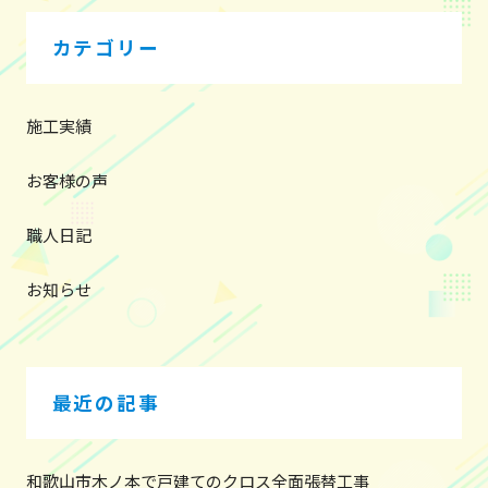
ゲ
ー
カテゴリー
シ
ョ
ン
施工実績
お客様の声
職人日記
お知らせ
最近の記事
和歌山市木ノ本で戸建てのクロス全面張替工事