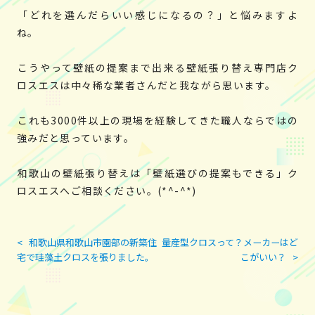
「どれを選んだらいい感じになるの？」と悩みますよ
ね。
こうやって壁紙の提案まで出来る壁紙張り替え専門店ク
ロスエスは中々稀な業者さんだと我ながら思います。
これも3000件以上の現場を経験してきた職人ならではの
強みだと思っています。
和歌山の壁紙張り替えは「壁紙選びの提案もできる」ク
ロスエスへご相談ください。(*^-^*)
<
和歌山県和歌山市園部の新築住
量産型クロスって？メーカーはど
投
宅で珪藻土クロスを張りました。
こがいい？
>
稿
ナ
ビ