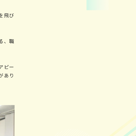
を飛び
る、職
アピー
があり