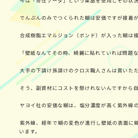
今は「苛性ソーダ」という薬品を使用しその状
でんぷんのみでつくられた糊は安価ですが接着
合成樹脂エマルジョン（ボンド）が入った糊は
「壁紙なんてその時、綺麗に貼れていれば問題
大手の下請け孫請けのクロス職人さんは買いた
そう、副資材にコストを懸けれないんですから
ヤヨイ社の安価な糊は、塩分濃度が高く紫外線
紫外線、経年で糊の変色が進行し壁紙の表面に
います。