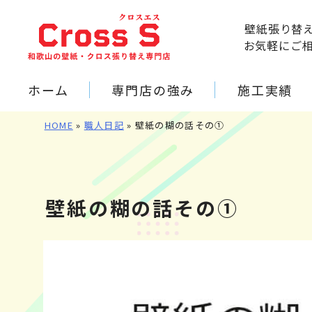
壁紙張り替
お気軽にご
ホーム
専門店の強み
施工実績
HOME
»
職人日記
»
壁紙の糊の話その①
壁紙の糊の話その①