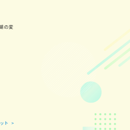
糊の変
ット
>