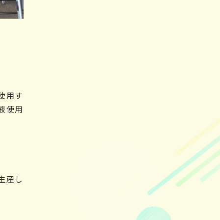
使用す
液使用
生産し