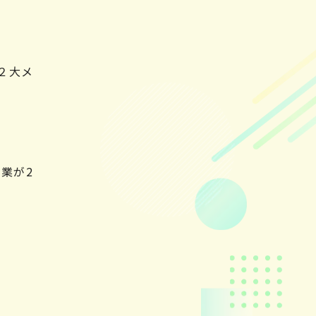
２大メ
業が2