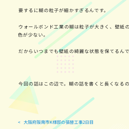
要するに糊の粒子が細かすぎるんです。
ウォールボンド工業の糊は粒子が大きく、壁紙
色が少ない。
だからいつまでも壁紙の綺麗な状態を保てるんです
今回の話はこの辺で。糊の話を書くと長くなる
投
<
大阪府阪南市K様邸の張替工事2日目