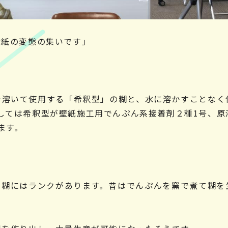
壁紙の変態の集いです」
で溶いて使用する「希釈型」の糊と、水に溶かすことなく
しては希釈型が壁紙施工用でんぷん系接着剤２種1号、原
ます。
、糊にはランクがあります。昔はでんぷんを窯で煮て糊を