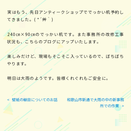
実はもう、先日アンティークショップででっかい机予約し
てきました。( *´艸｀)
240㎝×90㎝のでっかい机です。また事務所の改修工事
状況も、こちらのブログにアップいたします。
楽しみだけど、現場もそこそこ入っているので、ぼちぼち
やります。
明日は大雨のようです。皆様くれぐれもご安全に。
<
壁紙の継目についてのお話
和歌山市新通で大雨の中の新事務
投
所での作業
>
稿
ナ
ビ