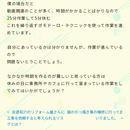
僕の場合だと
動画関連のことが多く、時間がかかることばかりなので
25分作業して5分休む
これを繰り返すポモドーロ・テクニックを使って作業を進
めています。
自分にあっているかは分かりませんが、作業が進んでいる
ので
問題ないとうことでしょう。
なかなか時間を作るのが難しいと思っている方は
休みの日に事務所やカフェに行って溜まっている作業をし
てみてはいかがでしょうか？
<
友達紹介のリフォーム屋さんに
猫の引っ掻き傷の補修に行ってま
投
工事を依頼すると考えられるリス
いりました。
>
稿
クとは？
ナ