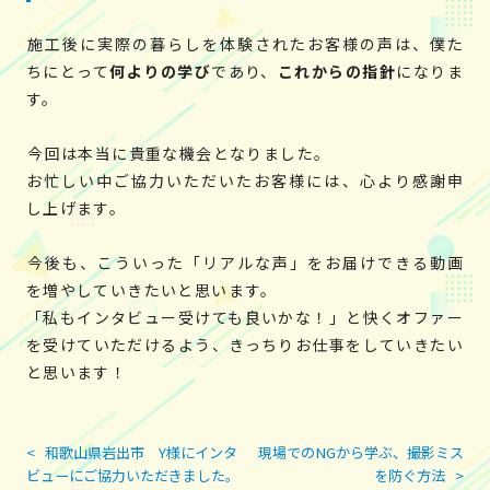
施工後に実際の暮らしを体験されたお客様の声は、僕た
ちにとって
何よりの学び
であり、
これからの指針
になりま
す。
今回は本当に貴重な機会となりました。
お忙しい中ご協力いただいたお客様には、心より感謝申
し上げます。
今後も、こういった「リアルな声」をお届けできる動画
を増やしていきたいと思います。
「私もインタビュー受けても良いかな！」と快くオファー
を受けていただけるよう、きっちりお仕事をしていきたい
と思います！
<
和歌山県岩出市 Y様にインタ
現場でのNGから学ぶ、撮影ミス
投
ビューにご協力いただきました。
を防ぐ方法
>
稿