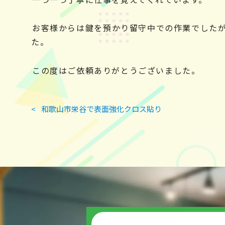
お客様からは鍵を預かり留守中での作業でした
た。
この度はご依頼ありがとうございました。
投
<
和歌山市栄谷で表面強化クロス貼り
稿
ナ
ビ
ゲ
ー
シ
ョ