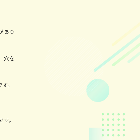
があり
、穴を
です。
です。