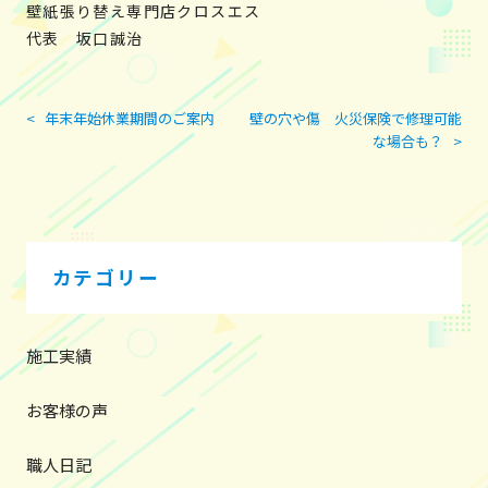
壁紙張り替え専門店クロスエス
代表 坂口誠治
<
年末年始休業期間のご案内
壁の穴や傷 火災保険で修理可能
投
な場合も？
>
稿
ナ
ビ
ゲ
ー
カテゴリー
シ
ョ
ン
施工実績
お客様の声
職人日記