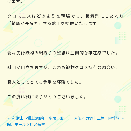
けます。
クロスエスはどのような現場でも、接着剤にこだわり
「綺麗が長持ち」する施工を提供いたします。
龍村美術織物の絹織りの壁紙は圧倒的な存在感でした。
継目が目立ちますが、これも織物クロス特有の風合い。
職人としてとても貴重な経験でした。
この度は誠にありがとうございました。
<
和歌山市堀止S様邸 階段、玄
大阪府貝塚市二色 M様邸
>
投
関、ホールクロス張替
稿