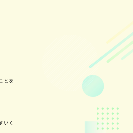
ことを
すいく